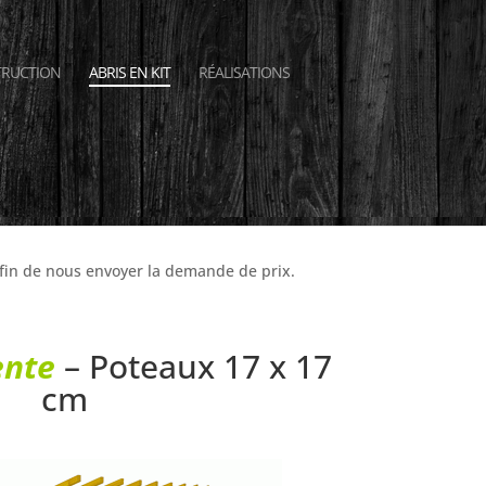
RUCTION
ABRIS EN KIT
RÉALISATIONS
e kit bois en Picardie et toute la
afin de nous envoyer la demande de prix.
ente
– Poteaux 17 x 17
cm