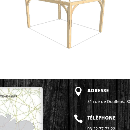

ADRESSE
51 rue de Doullens, 

TÉLÉPHONE
03 22 77 73 22