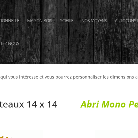
TIONNELLE
MAISON BOIS
SCIERIE
NOS MOYENS
AUTOCONST
TEZ-NOUS
gamme d’
abris en bois
, spécialiste de la
fabrication d
France.
 qui vous intéresse et vous pourrez personnaliser les dimensions 
teaux 14 x 14
Abri Mono P