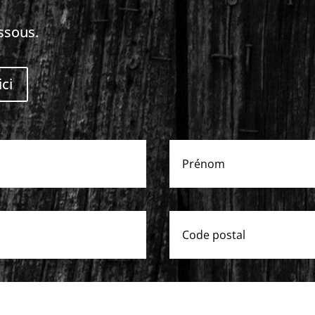
essous.
ici